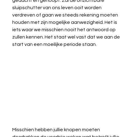
gedacht en gehoopt. Zal de onzichtbare 
sluipschutter van ons leven ooit worden 
verdreven of gaan we steeds rekening moeten 
houden met zijn mogelijke aanwezigheid. Het is 
iets waar we misschien nooit het antwoord op 
zullen kennen. Het staat wel vast dat we aan de 
start van een moeilijke periode staan. 
Misschien hebben jullie knopen moeten 
doorhakken de voorbije weken wat betreft jullie 