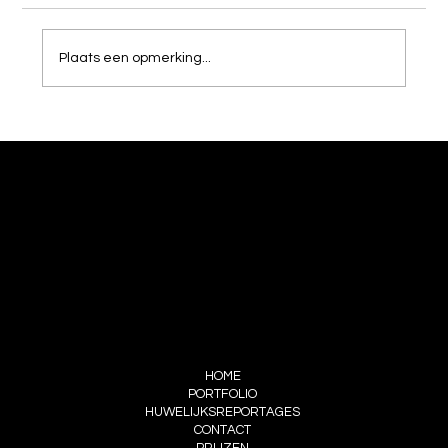
Plaats een opmerking...
Top 10 trouwlocaties in België voor
onvergetelijke huwelijksfoto’s
CONTACT
DE BACKER MICHEL
HEIPLASSTRAAT 83 LEDE
INFO@DEBACKERMICHEL.BE
+32 477 346194
MENU
HOME
PORTFOLIO
HUWELIJKSREPORTAGES
CONTACT